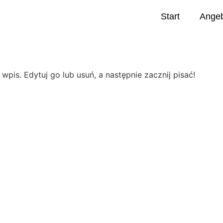
Start
Ange
pis. Edytuj go lub usuń, a następnie zacznij pisać!